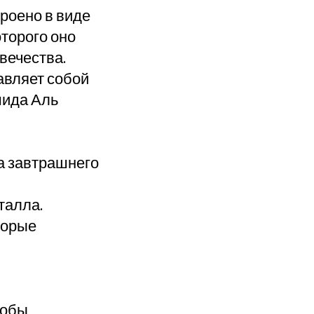
роено в виде
оторого оно
вечества.
авляет собой
шида Аль
а завтрашнего
талла.
торые
собы