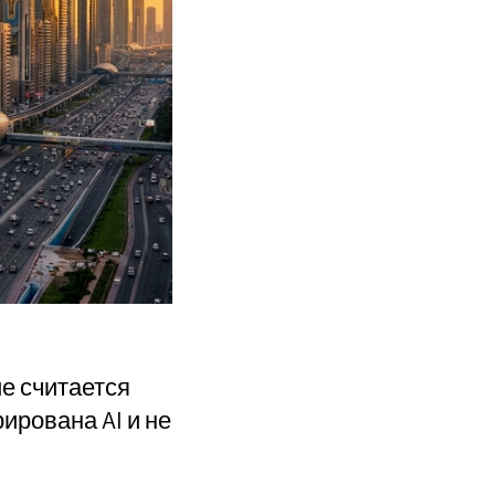
е считается
ирована AI и не