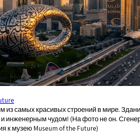
uture
м из самых красивых строений в мире. Здани
и инженерным чудом! (На фото не он. Сгенер
я к музею Museum of the Future)