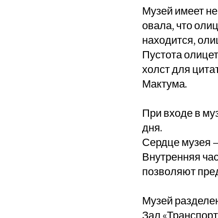
Музей имеет не
овала, что оли
находится, оли
Пустота олицет
холст для цит
Мактума.
При входе в му
дня.
Сердце музея —
Внутренняя час
позволяют пре
Музей разделен
Зал «Транспорт