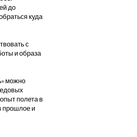
ей до
обраться куда
твовать с
боты и образа
ь» можно
редовых
 опыт полета в
в прошлое и