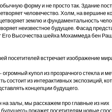
обычную форму и не просто так. Здание пост
цетворяет человечество. Холм, на вершине к
цетворяет землю и фундаментальность чело
воряет неизвестное будущее. Фасад предст
ат Его Высочества шейха Мохаммеда бен Ра
зей посетителей встречает изображение мир
 огромный купол из прозрачного стекла и ме
ть состоит из интерактивных экспозиций, ко
дставлять концепции будущего.
 на залы, мы расскажем про главные из них
 будущего» покажет посетителям новые спо